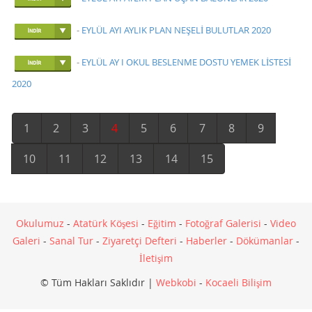
-
EYLÜL AYI AYLIK PLAN NEŞELİ BULUTLAR 2020
-
EYLÜL AY I OKUL BESLENME DOSTU YEMEK LİSTESİ
2020
1
2
3
4
5
6
7
8
9
10
11
12
13
14
15
Okulumuz
-
Atatürk Köşesi
-
Eğitim
-
Fotoğraf Galerisi
-
Video
Galeri
-
Sanal Tur
-
Ziyaretçi Defteri
-
Haberler
-
Dökümanlar
-
İletişim
© Tüm Hakları Saklıdır |
Webkobi
-
Kocaeli Bilişim