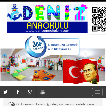
Toggle
navigat
Ordularımızın kazandığı zafer, sizin ve sizin ordularınızın